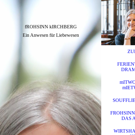
fROHSINN kIRCHBERG
Ein Anwesen für Liebewesen
ZU
FERIE
DRAM
mITWO
mIE
SOUFFLI
FROHSINN
DAS 
WIRTSHA