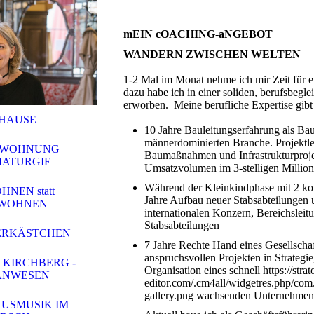
mEIN cOACHING-aNGEBOT
WANDERN ZWISCHEN WELTEN
1-2 Mal im Monat nehme ich mir Zeit für 
dazu habe ich in einer soliden, berufsbeg
erworben. Meine berufliche Expertise gi
HAUSE
10 Jahre Bauleitungserfahrung als Bau
männerdominierten Branche. Projektle
NWOHNUNG
Baumaßnahmen und Infrastrukturproje
ATURGIE
Umsatzvolumen im 3-stelligen Millio
Während der Kleinkindphase mit 2 k
HNEN statt
Jahre Aufbau neuer Stabsabteilungen
TWOHNEN
internationalen Konzern, Bereichsleit
Stabsabteilungen
ERKÄSTCHEN
7 Jahre Rechte Hand eines Gesellschaf
anspruchsvollen Projekten in Strategie
 KIRCHBERG -
Organisation eines schnell https://strat
ANWESEN
editor.com/.cm4all/widgetres.php/co
gallery.png wachsenden Unternehmen
USMUSIK IM