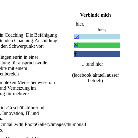
Verbinde mich
hier,
hier,
ein Coaching. Die Befähigung
leitenden Coaching-Ausbildung
bt den Schwerpunkt vor:
ingenieurin in einer
itung für anspruchsvolle
....und hier
kte mit einem
nenbereich
(facebook aktuell ausser
betrieb)
omplexen Menschenwesen: 5
 und Vernetzung im
ung für mehrere
ter-Geschäftsführer mit
, Innovation, IT und
o-
m.cm4all.wdn.PhotoGallery/images/thumbnail-
s.