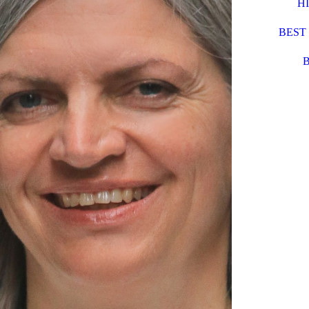
H
BEST