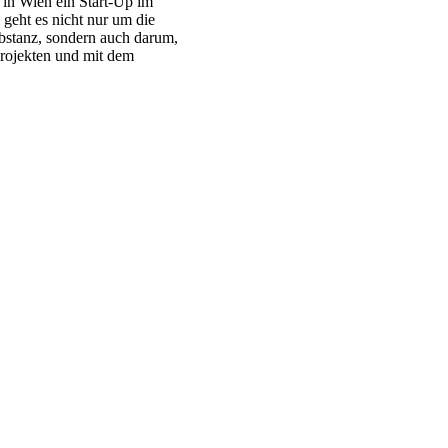
n in Wien ein Start-Up im
geht es nicht nur um die
stanz, sondern auch darum,
 Projekten und mit dem