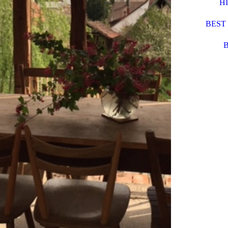
H
BEST