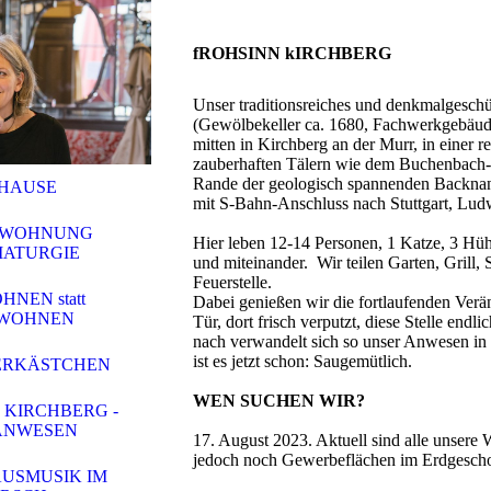
fROHSINN kIRCHBERG
Unser traditionsreiches und denkmalgesch
(Gewölbekeller ca. 1680, Fachwerkgebäude
mitten in Kirchberg an der Murr, in einer r
zauberhaften Tälern wie dem Buchenbach-
Rande der geologisch spannenden Backna
HAUSE
mit S-Bahn-Anschluss nach Stuttgart, L
NWOHNUNG
Hier leben 12-14 Personen, 1 Katze, 3 Hüh
ATURGIE
und miteinander. Wir teilen Garten, Grill, 
Feuerstelle.
HNEN statt
Dabei genießen wir die fortlaufenden Verä
TWOHNEN
Tür, dort frisch verputzt, diese Stelle end
nach verwandelt sich so unser Anwesen in
ist es jetzt schon: Saugemütlich.
ERKÄSTCHEN
WEN SUCHEN WIR?
 KIRCHBERG -
ANWESEN
17. August 2023. Aktuell sind alle unsere
jedoch noch Gewerbeflächen im Erdgesch
USMUSIK IM