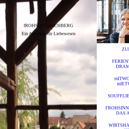
fROHSINN kIRCHBERG
Ein Anwesen für Liebewesen
ZU
FERIE
DRAM
mITWO
mIE
SOUFFLI
FROHSINN
DAS 
WIRTSHA