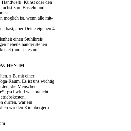
n, Handwerk, Kunst oder den
rauchst zum Basteln und
rtest.
 möglich ist, wenn alle mit-
n hast, aber Deine eigenen 4
nheit einen Stuhlkreis
ngen nebeneinander stehen
ostet (und sei es nur
ÄCHEN IM
en, z.B. mit einer
oga-Raum. Es ist uns wichtig,
erden, die Menschen
ne*r gschwind was braucht.
Betriebskosten.
n dürfen, war ein
ollen wir den Kirchbergern
com