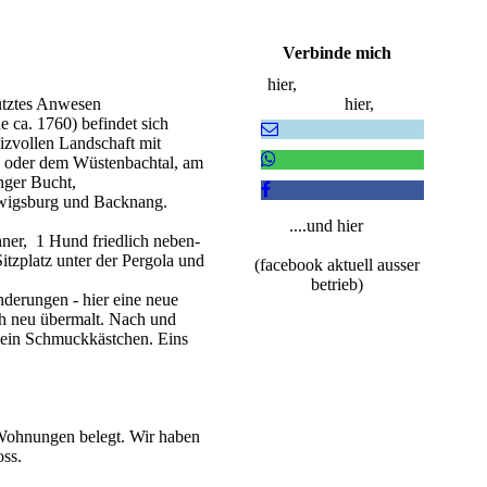
Verbinde mich
hier,
ütztes Anwesen
hier,
 ca. 1760) befindet sich
eizvollen Landschaft mit
 oder dem Wüstenbachtal, am
nger Bucht,
udwigsburg und Backnang.
....und hier
ner, 1 Hund friedlich neben-
Sitzplatz unter der Pergola und
(facebook aktuell ausser
betrieb)
nderungen - hier eine neue
lich neu übermalt. Nach und
 ein Schmuckkästchen. Eins
 Wohnungen belegt. Wir haben
oss.