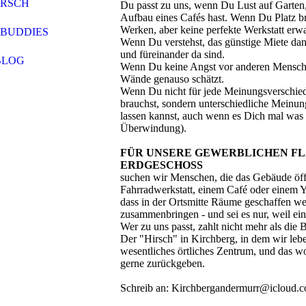
IRSCH
Du passt zu uns, wenn Du Lust auf Garte
Aufbau eines Cafés hast. Wenn Du Platz b
Werken, aber keine perfekte Werkstatt erwa
 BUDDIES
Wenn Du verstehst, das günstige Miete dann
und füreinander da sind.
BLOG
Wenn Du keine Angst vor anderen Mensche
Wände genauso schätzt.
Wenn Du nicht für jede Meinungsverschiede
brauchst, sondern unterschiedliche Meinu
lassen kannst, auch wenn es Dich mal was k
Überwindung).
FÜR UNSERE GEWERBLICHEN FL
ERDGESCHOSS
suchen wir Menschen, die das Gebäude öffn
Fahrradwerkstatt, einem Café oder einem Y
dass in der Ortsmitte Räume geschaffen w
zusammenbringen - und sei es nur, weil ei
Wer zu uns passt, zahlt nicht mehr als die 
Der "Hirsch" in Kirchberg, in dem wir lebe
wesentliches örtliches Zentrum, und das w
gerne zurückgeben.
Schreib an: Kirchbergandermurr@icloud.